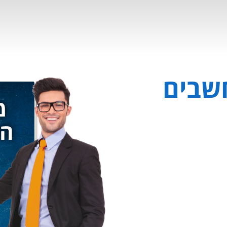
שבים
מ
הצ