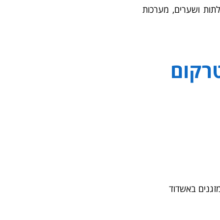
לתות ושערים, מערכות
טרקום
זגנים באשדוד