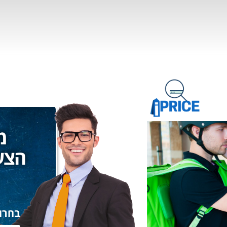
מ
הצע
בחרו