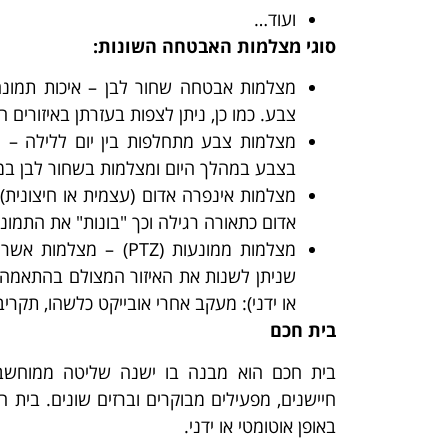
ועוד…
סוגי מצלמות האבטחה השונות:
מצלמות אבטחה שחור לבן – איכות תמונה
צבע. כמו כן, ניתן לצפות בעזרתן באיזורים ח
מצלמות צבע מתחלפות בין יום ללילה –
בצבע במהלך היום ומצלמות בשחור לבן ב
מצלמות אינפרה אדום (עצמית או חיצונית) 
אדום כתאורה רגילה וכך "בונות" את התמונ
מצלמות ממונעות (PTZ) – 
שניתן לשנות את האיזור המצולם בהתאמה א
או ידני): מעקב אחרי אובייקט כלשהו, תקריב 
בית חכם
בית חכם הוא מבנה בו ישנה שליטה ממוחשבת 
חיישנים, מפעילים מבוקרים וברזים שונים. בית ח
באופן אוטומטי או ידני.