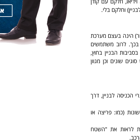
ידיאו, חלקם עם קודן
יין) וחלקם בלי.
אנ
ור) הינה בעצם מערכת
בכך. לרוב משתמשים
יבות הבניין בחוץ,
גים שונים וכן מגוון
 הכניסה לבניין, דרך
נות (כמו: פריצה או
ת לראות את "השטח
רכב.