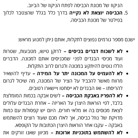
הניקוז של מכונת הכביסה לפתח הניקוז של הביוב.
הכביסה יוצאת לא נקייה
בדרך כלל בגלל שהצטבר לכלוך
בפילטר של מכונת הכביסה.
ישנם מספר גורמים נפוצים לתקלות, אותם ניתן למנוע מראש:
לא לשכוח דברים בכיסים –
לרוקן טישו, מטבעות, שטרות
ועוד מכיסי הבגדים לפני שמכניסים אותם למכונה. הדברים
הללו נוטים להיתקע במכונה ולגרום לרוב התקלות.
לא להעמיס על המכונה יתר על המידה –
עדיף להשאיר
מרווח מאשר להכביד על הציר של המכונה, מה שיכול לגרום
להריסתו – ואז הבגדים לא ייסחטו ויישארו רטובים.
לא להפריז באבקת הכביסה –
לשים אבקה בכמות המומלצת
בלבד, לפי הוראות היצרן על האריזה – אחרת הבגדים עלולים
לצאת מכוסים בה או מלאי חורים. היום יש קפסולות עם כמות
מדויקת של נוזל כביסה, אך לאלו מכם שעוד רוצים להשתמש
באבקה – עקבו אחר הוראות היצרן הכתובות על הקופסא.
לא להשתמש בתוכניות ארוכות –
מכיוון שאנו זורקים את