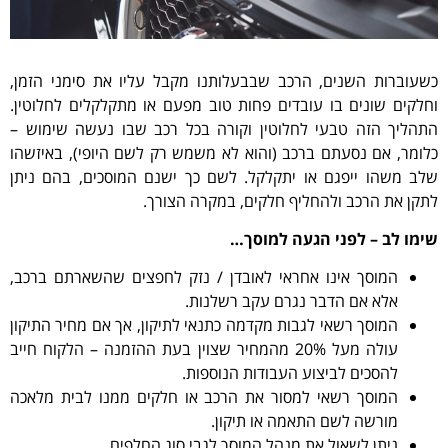
כשעוברות השנים, הרכב שבבעלותנו מקבל עליו את סימני הזמן,
וחלקים שונים בו עובדים פחות טוב מפעם או מתקלקלים לחלוטין.
התהליך הזה טבעי לחלוטין וקורה בכל רכב שבו נעשה שימוש –
כלומר, אם נסעתם ברכב (והוא לא משמש רק לשם היופי), באיזשהו
שלב משהו ייפגם או יתקלקל. לשם כך ישנם המוסכים, בהם ניתן
לתקן את הרכב ולהחליף חלקים, במקרה הצורך.
שימו לב – לפני הגעה למוסך…
המוסך אינו אחראי לאובדן / נזק לחפצים שהשארתם ברכב,
אלא אם הדבר נגרם עקב רשלנות.
המוסך רשאי לגבות מקדמה כתנאי לתיקון, אך אם מחיר התיקון
עולה מעל 20% מהמחיר שצוין בעת ההזמנה – הלקוח חייב
להסכים לביצוע העבודות הנוספות.
המוסך רשאי למסור את הרכב או חלקים ממנו לבית מלאכה
מורשה לשם התאמה או תיקון.
ניתן לשאול את מנהל המוסך לגבי סוג החלפים.