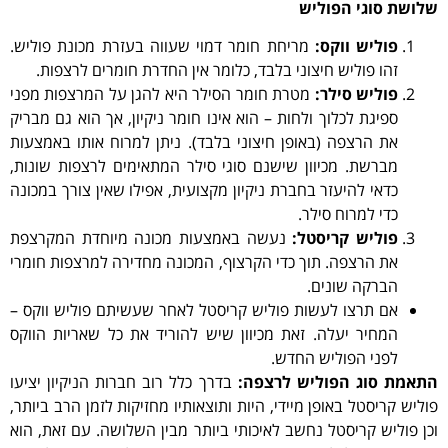
שלושת סוגי הפוליש
פוליש ווקס:
מריחת חומר דמוי שעווה בעזרת מכונת פוליש.
זהו פוליש חיצוני בלבד, כלומר אין החדרת חומרים לרצפות.
פוליש סילר:
מטרת חומר הסילר היא להגן על המרצפות מפני
ספיגת לכלוך ולחות – הוא אינו חומר ניקיון, אך הוא גם מבריק
את הרצפה (באופן חיצוני בלבד). ניתן למרוח אותו באמצעות
מברשת. מכיוון שישנם סוגי סילר המתאימים לרצפות שונות,
כדאי להיעזר בחברת ניקיון מקצועית, אפילו שאין צורך במכונה
כדי למרוח סילר.
פוליש קריסטל:
נעשה באמצעות מכונה מיוחדת המקרצפת
את הרצפה. תוך כדי הקרצוף, המכונה מחדירה למרצפות חומרי
הברקה שונים.
אם תרצו לעשות פוליש קריסטל לאחר שעשיתם פוליש ווקס –
המחיר יעלה. זאת מכיוון שיש להוריד את כל שאריות הווקס
לפני הפוליש החדש.
התאמת סוג הפוליש לרצפה:
בדרך כלל רוב חברות הניקיון יציעו
פוליש קריסטל באופן מיידי, היות ותוצאותיו מחזיקות לזמן הרב ביותר,
וכן פוליש קריסטל נחשב לאיכותי ביותר מבין השלושה. עם זאת, הוא