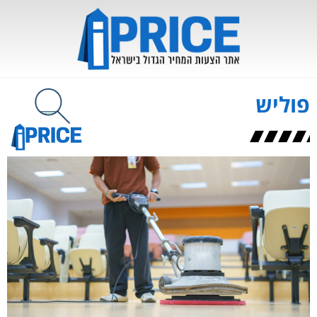
פוליש