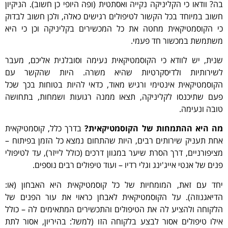
בה? וודאו כי הקליניקה נקייה ואסתטית (ופה היופי כן חשוב). הניקיון
חשוב במיוחד בכל הקשור לטיפולים רגישים כאלה, ולכן חשוב לבדוק
כי הקוסמטיקאית מחטה את כל המכשירים בקליניקה וכן כי היא
משתמשת במכשור חד פעמי.
שנית, יש לוודא כי הקוסמטיקאית נעימה וסובלנית אליכם, מעבר
לשירותיות ולדיסקרטיות שהיא משרה. היות שהקשר עם
הקוסמטיקאית אינטימי ורגיש מאוד, כדאי להיות בטוחות בכך שכל
פעם שתיכנסו לקליניקה, תצאו ממנה רגועות ושמחות, בתחושה
טובה ונעימה.
מה היא ההתמחות של הקוסמטיקאית?
בדרך כלל, קוסמטיקאית
אחת תעניק שירותים רבים, היות שהתחום נמצא כל הזמן בפיתוח –
מציפורניים, דרך הסרת שיער במגוון דרכים (כולל לייזר), עד לטיפולי
פנים של אנטי אייג'ינג וגלי רדיו – ועוד טיפולים רבים נוספים.
יחד עם זאת, המומחיות של כל קוסמטיקאית היא האבחון (או:
הדיאגנוזה). על הקוסמטיקאית לאבחן כראוי את עור הפנים של
הלקוחה ולהציע לה את הטיפולים והתכשירים המתאימים לה – כולל
אילו טיפולים אסור לבצע בלקוחה הזו (למשל: בהיריון, אסור לתת