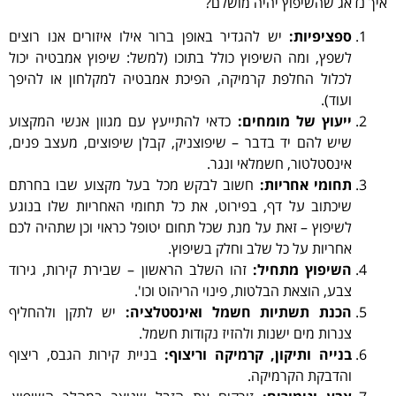
איך נדאג שהשיפוץ יהיה מושלם?
ספציפיות:
יש להגדיר באופן ברור אילו איזורים אנו רוצים
לשפץ, ומה השיפוץ כולל בתוכו (למשל: שיפוץ אמבטיה יכול
לכלול החלפת קרמיקה, הפיכת אמבטיה למקלחון או להיפך
ועוד).
ייעוץ של מומחים:
כדאי להתייעץ עם מגוון אנשי המקצוע
שיש להם יד בדבר – שיפוצניק, קבלן שיפוצים, מעצב פנים,
אינסטלטור, חשמלאי ונגר.
תחומי אחריות:
חשוב לבקש מכל בעל מקצוע שבו בחרתם
שיכתוב על דף, בפירוט, את כל תחומי האחריות שלו בנוגע
לשיפוץ – זאת על מנת שכל תחום יטופל כראוי וכן שתהיה לכם
אחריות על כל שלב וחלק בשיפוץ.
השיפוץ מתחיל:
זהו השלב הראשון – שבירת קירות, גירוד
צבע, הוצאת הבלטות, פינוי הריהוט וכו'.
הכנת תשתיות חשמל ואינסטלציה:
יש לתקן ולהחליף
צנרות מים ישנות ולהזיז נקודות חשמל.
בנייה ותיקון, קרמיקה וריצוף:
בניית קירות הגבס, ריצוף
והדבקת הקרמיקה.