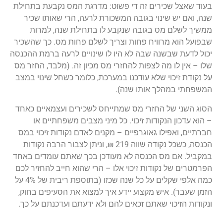
בעוד שאצל שכירים זה די פשוט: מדרגת המס נקבעת בתחילת
שנה, ואם יש שינוי בגובה המשכורת לרעה, הרי שאותו שכיר
ממשיך לשלם מס בגובה שנקבע לו בתחילת שנה, למרות
שבפועל הוא מרוויח פחות וצריך לשלם פחות מס. כך שהשכיר
יכול לדעת שבשנה שבה לא היו לו שינויים לרעה ברמת ההכנסה
שלו – אין לו מה לצפות להחזרי מס מכיון זה. (מלבד, החזר מס
על נקודת זיכוי שלא עודכנו במערכת, כלומר כשחל שינוי במצב
המשפחתי במהלך אותו שנה).
הסוג השני של החזרי מס שמתייחס לשכירים ועצמאיים כאחד
– הוא עדכון הנקודות זיכוי. כל מיני מצבים משפחתיים או
חברתיים, ואפילו גאוגרפיים – מקנים לאדם נקודות זיכוי במס
הכנסה, כשכל נקודה שווה 219 ₪, וניתן לצבור הרבה נקודות
במקביל. אם מס הכנסה לא מעודכן בכך שאתם עומדים באחד
הפרמטרים של נקודות זיכוי אלו – הרי שהוא חייב להחזיר לכם
כמה אלפי שקלים על כל שנה שכזו (בתוספת ריבית של 4% על
הזמן שעבר). איש מקצוע יידע איך למצוא את הסעיפים בחוק,
ונקודות הזיכוי שאתם זכאים להם ולא ידעתם ועדכנתם על כך.