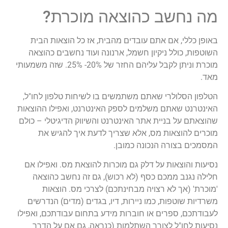
מה נחשב כהוצאה מוכרת?
באופן כללי, אם אתם עובדים מהבית, אז כל הוצאות הבית
השוטפות, כולל ניקיון חשמל, ארנונה ועוד נחשבים כהוצאה
מוכרת וניתן לקבל עליהם החזר של 20%- 25%. שזה משמעותי
מאד.
הטלפון הסלולרי שאתם משתמשים בו לשיחות טלפון לחו"ל,
האינטרנט שאתם משלמים לספק האינטרנט, ואפילו ההוצאות
שהוצאתם על בניית אתר האינטרנט והשיווק הדיגיטלי – כולם
מוכרים להוצאות מס, אלא שצריך לדעת איך להגיש את
המסמכים בצורה הנכונה כמובן.
נסיעות והוצאות על דלק גם מוכרות להוצאת מס. ואפילו אם
חלילה נגנב ממכם כסף (לא רכוש), גם זה נחשב כהוצאה
'מוכרת' (אך לא רצויה מבחינתכם) לצרכי מס. הוצאות
משרדיות שוטפות, כמו ניירות, דיו, בגדים (מדים) הנדרשים
לעבודתכם, ספרים או חוברות מידע בתחום עבודתכם, ואפילו
נסיעות לחו"ל לצורך השתלמות (כנראה, גם אם על הדרך