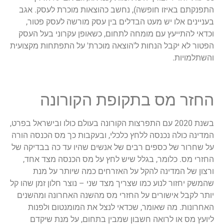
התפנקתם באיזו חופשה), נחשב כהוצאות מוכרת לעסק. אגב
בעניינים אלו יש מעט הבדלים בין עסק מורשה לעסק פטור,
וכדאי להתייעץ עם מומחה לתחום, כשאופן עקרוני בעל העסק
הפטור לא יקבל הנחות ל'הוצאה מוכרת' על התפתחות מקצועית
והשתלמויות.
החזר מס בתקופת הקורונה
בשנת 2020 עם התפרצות הקורונה בעולם כולו ובישראל בפרט,
המדינה כולה נכנסה ללחץ כלכלי, ובעקבות כך מס הכנסה הורה
על שחרור של כספים רבים של אנשים שהיו עד כה בבדיקה של
החזרי מס. כלומר, בגלל שיש לחץ על מס הכנסה מצד אחד,
ורצון של המדינה להקל על האזרחים כמה שיותר על מנת
שהמשק יחזור לנוע כמו שצריך מצד שני – נוצר חלון זמן שהו קל
יותר לקבל אישורים על החזרי מס מהשנה האחרונה ומהשנים
האחרונות. מה שאומר, שכדאי לנצל את המומנטום ולפנות
ליועץ מס או לרואה חשבון שמבין בתחום, על מנת שיקדם