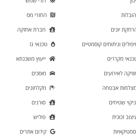
ון
דודי שמש
ובלות
החזרי מס
חקת יונים
חברת אחזקה
פולים וניתוחים קוסמטיים
טכנאי גז
נאי מקררים
ייעוץ משכנתא
זיקה לאירועים
מוסכים
צלמות אבטחה
מקלחונים
יקוי שטיחים
סורגים
צוב זכוכית
פוליש
מטיקאיות
קידום אתרים