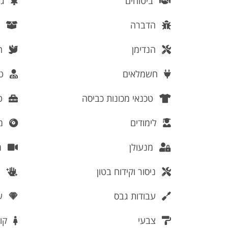
ביטוחים
גינ
הדברה
ה
הנדימן
הר
חשמלאים
טי
טכנאי מכונות כביסה
טכ
לימודים
מו
מנעולן
מ
ניסור וקידוח בטון
נ
עבודות גבס
עי
צבעי
קוס