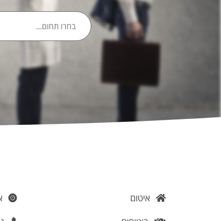
איטום
אי