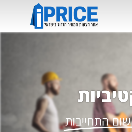
יביות
שום התחייבות​